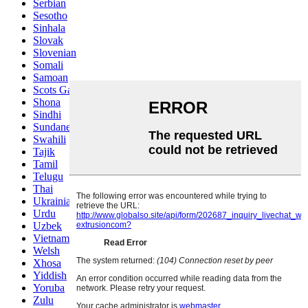
Serbian
Sesotho
Sinhala
Slovak
Slovenian
Somali
Samoan
Scots Gaelic
Shona
Sindhi
Sundanese
Swahili
Tajik
Tamil
Telugu
Thai
Ukrainian
Urdu
Uzbek
Vietnamese
Welsh
Xhosa
Yiddish
Yoruba
Zulu