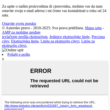
Za upite o našim proizvodima ili cjenovniku, molimo vas da nam
ostavite svoju e-mail adresu i mi ćemo vas kontaktirati u roku od 24
sata.
Ostavite svoju poruku
© Autorsko pravo - 2010-2025: Sva prava pridržana.
Mapa sajta
-
AMP za mobilne uređaje
izvlačenje profila ekstruzijom
,
Jedinice ekstruzijske linije
,
Precizna
cijev
,
Ekstruzijska linija
,
Linija za ekstruziju cijevi
,
Linija za
ekstruziju cijevi
,
Pošalji e-poštu
x