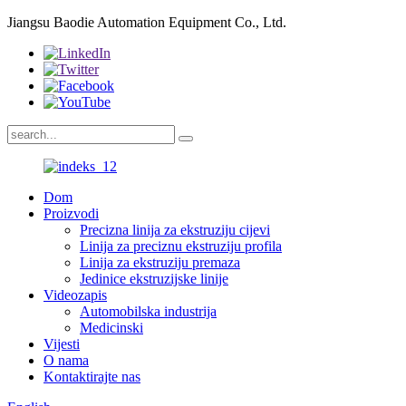
Jiangsu Baodie Automation Equipment Co., Ltd.
Dom
Proizvodi
Precizna linija za ekstruziju cijevi
Linija za preciznu ekstruziju profila
Linija za ekstruziju premaza
Jedinice ekstruzijske linije
Videozapis
Automobilska industrija
Medicinski
Vijesti
O nama
Kontaktirajte nas